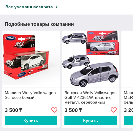
Все условия возврата
Подобные товары компании
Машина Welly Volkswagen
Легковая Welly Volkswagen
Маш
Scirocco белый
Golf V 42361W, пластик,
MER
металл, серебряный
бел
3 500
3 500
3 2
₸
₸
Купить
Купить