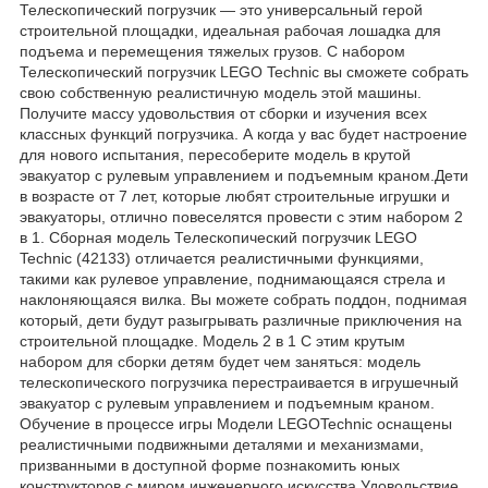
Телескопический погрузчик — это универсальный герой
строительной площадки, идеальная рабочая лошадка для
подъема и перемещения тяжелых грузов. С набором
Телескопический погрузчик LEGO Technic вы сможете собрать
свою собственную реалистичную модель этой машины.
Получите массу удовольствия от сборки и изучения всех
классных функций погрузчика. А когда у вас будет настроение
для нового испытания, пересоберите модель в крутой
эвакуатор с рулевым управлением и подъемным краном.Дети
в возрасте от 7 лет, которые любят строительные игрушки и
эвакуаторы, отлично повеселятся провести с этим набором 2
в 1. Сборная модель Телескопический погрузчик LEGO
Technic (42133) отличается реалистичными функциями,
такими как рулевое управление, поднимающаяся стрела и
наклоняющаяся вилка. Вы можете собрать поддон, поднимая
который, дети будут разыгрывать различные приключения на
строительной площадке. Модель 2 в 1 С этим крутым
набором для сборки детям будет чем заняться: модель
телескопического погрузчика перестраивается в игрушечный
эвакуатор с рулевым управлением и подъемным краном.
Обучение в процессе игры Модели LEGOTechnic оснащены
реалистичными подвижными деталями и механизмами,
призванными в доступной форме познакомить юных
конструкторов с миром инженерного искусства.Удовольствие