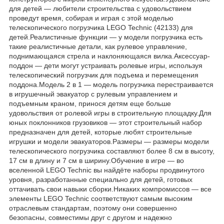
для детей — любители строительства с удовольствием
проведут время, собирая и играя с этой моделью
телескопического погрузчика LEGO Technic (42133) для
детей.Реалистичные функции — у модели погрузчика есть
такие реалистичные детали, как рулевое управление,
поднимающаяся стрела и наклоняющаяся вилка.Аксессуар-
поддон — дети могут устраивать ролевые игры, используя
телескопический погрузчик для подъема и перемещения
поддона.Модель 2 в 1 — модель погрузчика перестраивается
в игрушечный эвакуатор с рулевым управлением и
подъемным краном, принося детям еще больше
удовольствия от ролевой игры в строительную площадку.Для
юных поклонников грузовиков — этот строительный набор
предназначен для детей, которые любят строительные
игрушки и модели эвакуаторов.Размеры — размеры модели
телескопического погрузчика составляют более 8 см в высоту,
17 см в длину и 7 см в ширину.Обучение в игре — во
вселенной LEGO Technic вы найдёте наборы продвинутого
уровня, разработанные специально для детей, готовых
оттачивать свои навыки сборки.Никаких компромиссов — все
элементы LEGO Technic соответствуют самым высоким
отраслевым стандартам, поэтому они совершенно
безопасны, совместимы друг с другом и надежно