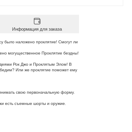
Информация для заказа
су было наложено проклятие! Смогут ли
жено могущественное Проклятие бездны!
лодеями Рок Джо и Проклятым Элом! В
обедим? Или же проклятие поможет ему
принимать свою первоначальную форму.
ки есть съемные шорты и оружие.