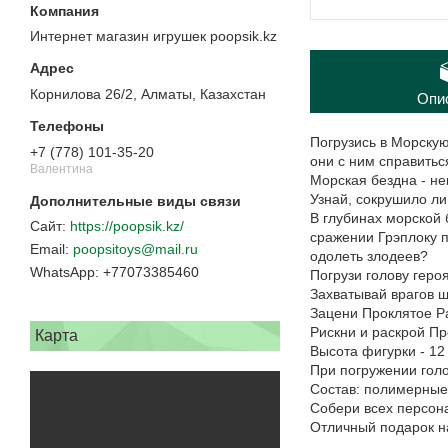
Интернет магазин игрушек poopsik.kz
Корнилова 26/2, Алматы, Казахстан
Опи
Погрузись в Морскую
+7 (778) 101-35-20
они с ним справитьс
Валентина
Морская бездна - н
Узнай, сокрушило ли
В глубинах морской 
https://poopsik.kz/
сражении Грэплоку 
poopsitoys@mail.ru
одолеть злодеев?
+77073385460
Погрузи голову геро
Захватывай врагов щ
Зацени Проклятое Ра
Рискни и раскрой Пр
Карта
Высота фигурки - 1
При погружении голо
Состав: полимерные 
Собери всех персона
Отличный подарок н