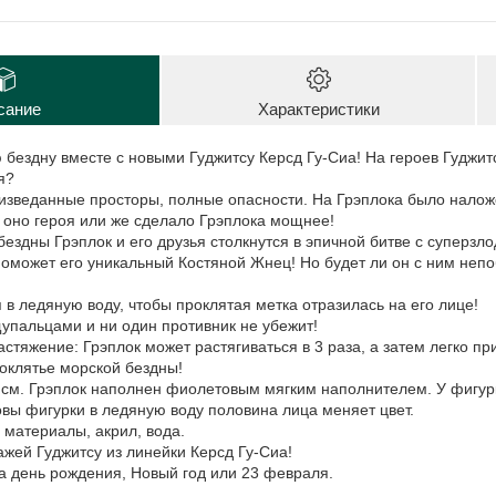
сание
Характеристики
 бездну вместе с новыми Гуджитсу Керсд Гу-Сиа! На героев Гуджит
я?
еизведанные просторы, полные опасности. На Грэплока было нало
 оно героя или же сделало Грэплока мощнее!
бездны Грэплок и его друзья столкнутся в эпичной битве с суперз
поможет его уникальный Костяной Жнец! Но будет ли он с ним неп
я в ледяную воду, чтобы проклятая метка отразилась на его лице!
упальцами и ни один противник не убежит!
стяжение: Грэплок может растягиваться в 3 раза, а затем легко 
оклятье морской бездны!
2 см. Грэплок наполнен фиолетовым мягким наполнителем. У фигур
вы фигурки в ледяную воду половина лица меняет цвет.
материалы, акрил, вода.
жей Гуджитсу из линейки Керсд Гу-Сиа!
а день рождения, Новый год или 23 февраля.