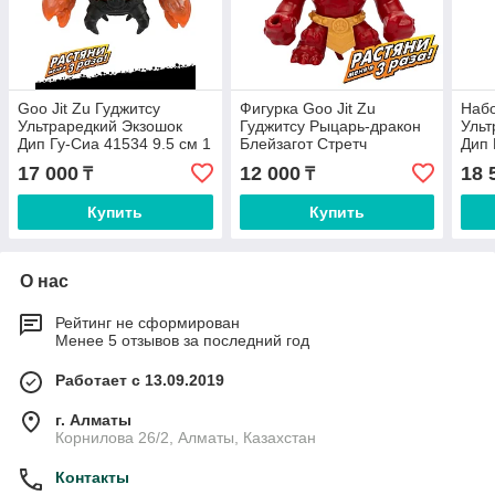
Goo Jit Zu Гуджитсу
Фигурка Goo Jit Zu
Набо
Ультраредкий Экзошок
Гуджитсу Рыцарь-дракон
Ульт
Дип Гу-Сиа 41534 9.5 см 1
Блейзагот Стретч
Дип 
шт
Страйкерс 43491 12 см 1
фиг
17 000
12 000
18 
₸
₸
шт
Купить
Купить
О нас
Рейтинг не сформирован
Менее 5 отзывов за последний год
Работает с 13.09.2019
г. Алматы
Корнилова 26/2, Алматы, Казахстан
Контакты