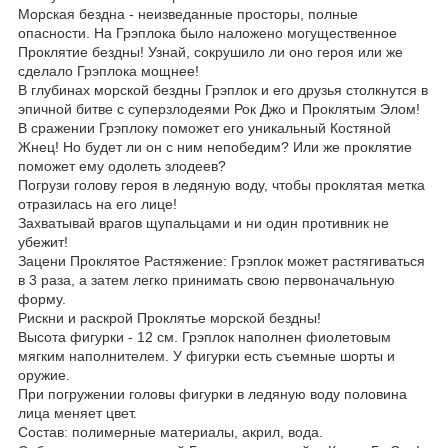
Морская бездна - неизведанные просторы, полные
опасности. На Грэплока было наложено могущественное
Проклятие бездны! Узнай, сокрушило ли оно героя или же
сделало Грэплока мощнее!
В глубинах морской бездны Грэплок и его друзья столкнутся в
эпичной битве с суперзлодеями Рок Джо и Проклятым Элом!
В сражении Грэплоку поможет его уникальный Костяной
Жнец! Но будет ли он с ним непобедим? Или же проклятие
поможет ему одолеть злодеев?
Погрузи голову героя в ледяную воду, чтобы проклятая метка
отразилась на его лице!
Захватывай врагов щупальцами и ни один противник не
убежит!
Зацени Проклятое Растяжение: Грэплок может растягиваться
в 3 раза, а затем легко принимать свою первоначальную
форму.
Рискни и раскрой Проклятье морской бездны!
Высота фигурки - 12 см. Грэплок наполнен фиолетовым
мягким наполнителем. У фигурки есть съемные шорты и
оружие.
При погружении головы фигурки в ледяную воду половина
лица меняет цвет.
Состав: полимерные материалы, акрил, вода.