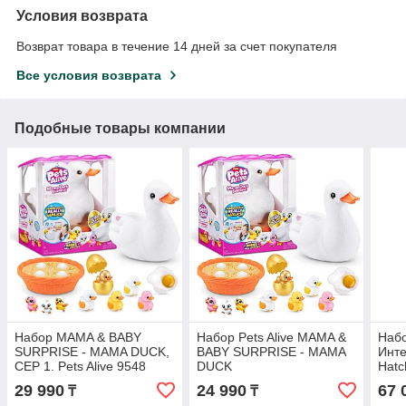
Условия возврата
Возврат товара в течение 14 дней за счет покупателя
Все условия возврата
Подобные товары компании
Набор MAMA & BABY
Набор Pets Alive MAMA &
Набо
SURPRISE - MAMA DUCK,
BABY SURPRISE - MAMA
Инте
СЕР 1. Pets Alive 9548
DUCK
Hatc
29 990
24 990
67 
₸
₸