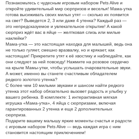
Познакомьтесь с чудесным игровым набором Pets Alive и
откройте удивительный мир сюрпризов и веселья! Мама-утка
готова высиживать своих милых утят — сколько их появится
на свет? Выведется 2, 3 или даже 4 утенка? Каждый раз —
это непредсказуемое и увлекательное открытие! А какой
сюрприз ждёт вас в яйце — желтковая слизь или милые
наклейки?
Мама-утка — это настоящая находка для малышей, ведь она
не только гуляет, смешно вразвалку, но и крякает, как
настоящая! Прикрепите утят к её хвостику и наблюдайте, как
они следуют за ней повсюду! Нажмите на розовое сердечко
на крыле Мамы-утки, чтобы услышать очаровательные звуки.
А может, именно вы станете счастливым обладателем
редкого золотого утенка?
С более чем 10 милыми звуками и шансом найти редкого
утенка этот набор обязательно вызовет радость и улыбку у
вашего ребенка. В комплекте: 1 интерактивная мягкая
игрушка «Мама-утка», 4 яйца с сюрпризами, включая
гарантированных 2 утенка и еще 2 дополнительных
сюрприза.
Подарите вашему малышу яркие моменты счастья и радости
с игровым набором Pets Alive — ведь каждая игра с ним
становится настоящим приключением!