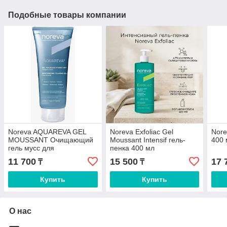
Подобные товары компании
Noreva AQUAREVA GEL
Noreva Exfoliac Gel
Nore
MOUSSANT Очищающий
Moussant Intensif гель-
400 
гель мусс для
пенка 400 мл
обезвоженной кожи гель-
11 700
15 500
17 
₸
₸
мусс 200 мл
Купить
Купить
О нас