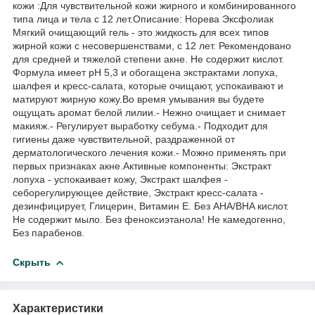
кожи :Для чувствительной кожи жирного и комбинированного
типа лица и тела с 12 лет.Описание: Норева Эксфолиак
Мягкий очищающий гель - это жидкость для всех типов
жирной кожи с несовершенствами, с 12 лет. Рекомендовано
для средней и тяжелой степени акне. Не содержит кислот.
Формула имеет pH 5,3 и обогащена экстрактами лопуха,
шалфея и кресс-салата, которые очищают, успокаивают и
матируют жирную кожу.Во время умывания вы будете
ощущать аромат белой лилии.- Нежно очищает и снимает
макияж.- Регулирует выработку себума.- Подходит для
гигиены даже чувствительной, раздраженной от
дерматологического лечения кожи.- Можно применять при
первых признаках акне.Активные компоненты: Экстракт
лопуха - успокаивает кожу, Экстракт шалфея -
себорегулирующее действие, Экстракт кресс-салата -
дезинфицирует, Глицерин, Витамин Е. Без AHA/BHA кислот.
Не содержит мыло. Без феноксиэтанола! Не камедогенно,
Без парабенов.
Скрыть
Характеристики