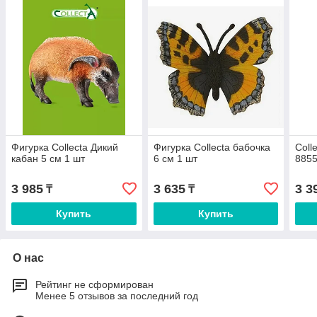
Фигурка Collecta Дикий
Фигурка Collecta бабочка
Coll
кабан 5 см 1 шт
6 см 1 шт
885
3 985
3 635
3 3
₸
₸
Купить
Купить
О нас
Рейтинг не сформирован
Менее 5 отзывов за последний год