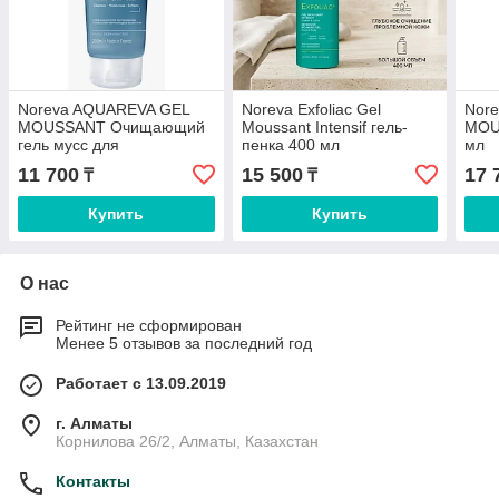
Noreva AQUAREVA GEL
Noreva Exfoliac Gel
Nor
MOUSSANT Очищающий
Moussant Intensif гель-
MOU
гель мусс для
пенка 400 мл
мл
обезвоженной кожи гель-
11 700
15 500
17 
₸
₸
мусс 200 мл
Купить
Купить
О нас
Рейтинг не сформирован
Менее 5 отзывов за последний год
Работает с 13.09.2019
г. Алматы
Корнилова 26/2, Алматы, Казахстан
Контакты