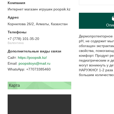
Интернет магазин игрушек poopsik.kz
Корнилова 26/2, Алматы, Казахстан
Опи
Дермопротекторное 
+7 (778) 101-35-20
pH, не содержит мыл
Валентина
обогащен экстракта
свойства, помогающ
комфорт. Продукт р
https://poopsik.kz/
педиатрическим и де
poopsitoys@mail.ru
могут воникнуть у д
+77073385460
НАРУЖНО! 1-2 раза в
большим количество
Карта