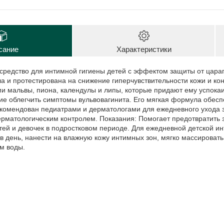
сание
Характеристики
средство для интимной гигиены детей с эффектом защиты от цара
а и протестирована на снижение гиперчувствительности кожи и кон
ми мальвы, пиона, календулы и липы, которые придают ему успо
ие облегчить симптомы вульвовагинита. Его мягкая формула обес
екомендован педиатрами и дерматологами для ежедневного ухода 
рматологическим контролем. Показания: Помогает предотвратить з
етей и девочек в подростковом периоде. Для ежедневной детской и
 день, нанести на влажную кожу интимных зон, мягко массировать
м воды.