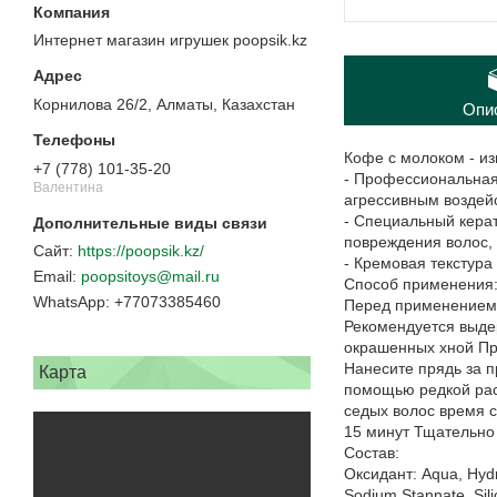
Интернет магазин игрушек poopsik.kz
Корнилова 26/2, Алматы, Казахстан
Опи
Кофе с молоком - и
+7 (778) 101-35-20
- Профессиональная
Валентина
агрессивным воздей
- Специальный кера
повреждения волос,
https://poopsik.kz/
- Кремовая текстура
poopsitoys@mail.ru
Способ применения
+77073385460
Перед применением 
Рекомендуется выде
окрашенных хной При
Нанесите прядь за п
Карта
помощью редкой рас
седых волос время с
15 минут Тщательно
Состав:
Оксидант: Aqua, Hydro
Sodium Stannate, Sili