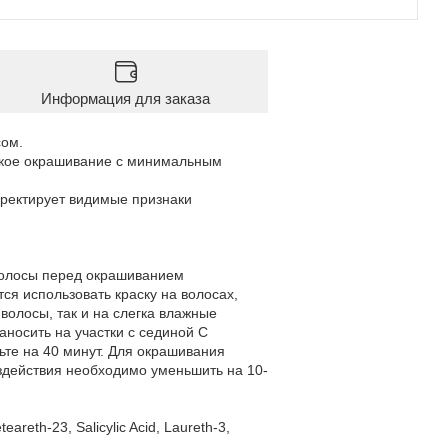
Информация для заказа
сом.
йкое окрашивание с минимальным
рректирует видимые признаки
волосы перед окрашиванием
я использовать краску на волосах,
волосы, так и на слегка влажные
аносить на участки с сединой С
те на 40 минут. Для окрашивания
оздействия необходимо уменьшить на 10-
areth-23, Salicylic Acid, Laureth-3,