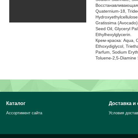
Восстанавливающая ма
Quaternium-18, Tridec
Hydroxyethylсellulos
Gratissima (Avocado) 
Seed Oil, Glyceryl Pa
Ethylhexylglycerin.
Крем-краска: Aqua, C
Ethoxydiglycol, Triet
Parfum, Sodium Eryth
Toluene-2,5-Diamine 
Каталог
Доставка и
Ассортимент сайта
Условия достав