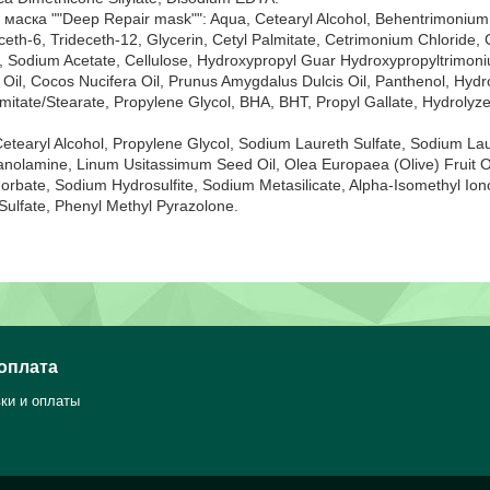
ска ""Deep Repair mask"": Aqua, Cetearyl Alcohol, Behentrimonium Ch
eth-6, Trideceth-12, Glycerin, Cetyl Palmitate, Cetrimonium Chloride,
e, Sodium Acetate, Cellulose, Hydroxypropyl Guar Hydroxypropyltrimo
Oil, Cocos Nucifera Oil, Prunus Amygdalus Dulcis Oil, Panthenol, Hydro
lmitate/Stearate, Propylene Glycol, BHA, BHT, Propyl Gallate, Hydrolyz
etearyl Alcohol, Propylene Glycol, Sodium Laureth Sulfate, Sodium La
hanolamine, Linum Usitassimum Seed Oil, Olea Europaea (Olive) Fruit O
orbate, Sodium Hydrosulfite, Sodium Metasilicate, Alpha-Isomethyl I
Sulfate, Phenyl Methyl Pyrazolone.
 оплата
ки и оплаты