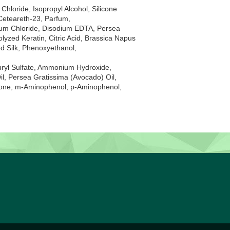
loride, Isopropyl Alcohol, Silicone
 Ceteareth-23, Parfum,
nium Chloride, Disodium EDTA, Persea
lyzed Keratin, Citric Acid, Brassica Napus
ed Silk, Phenoxyethanol,
uryl Sulfate, Ammonium Hydroxide,
il, Persea Gratissima (Avocado) Oil,
onone, m-Aminophenol, p-Аminophenol,