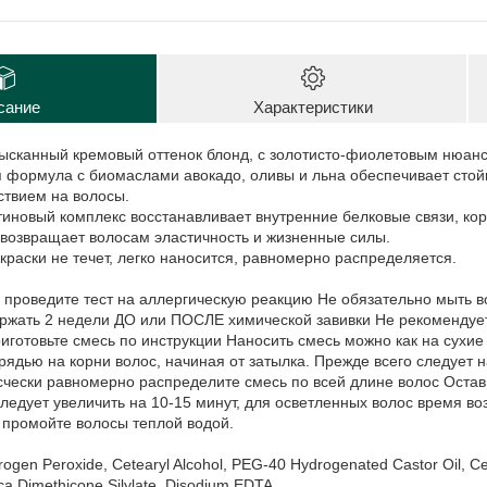
сание
Характеристики
зысканный кремовый оттенок блонд, с золотисто-фиолетовым нюан
 формула с биомаслами авокадо, оливы и льна обеспечивает сто
ствием на волосы.
тиновый комплекс восстанавливает внутренние белковые связи, ко
 возвращает волосам эластичность и жизненные силы.
 краски не течет, легко наносится, равномерно распределяется.
:
проведите тест на аллергическую реакцию Не обязательно мыть 
ржать 2 недели ДО или ПОСЛЕ химической завивки Не рекомендуетс
готовьте смесь по инструкции Наносить смесь можно как на сухие 
рядью на корни волос, начиная от затылка. Прежде всего следует н
чески равномерно распределите смесь по всей длине волос Оставь
ледует увеличить на 10-15 минут, для осветленных волос время в
 промойте волосы теплой водой.
gen Peroxide, Cetearyl Alcohol, PEG-40 Hydrogenated Castor Oil, Cete
ca Dimethicone Silylate, Disodium EDTA.