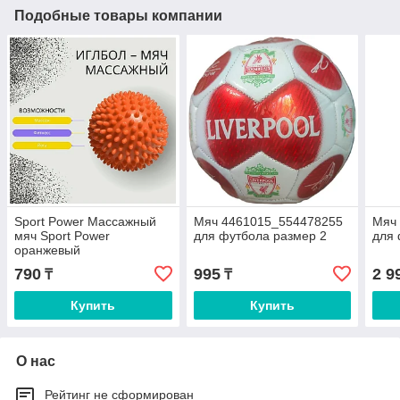
Подобные товары компании
Sport Power Массажный
Мяч 4461015_554478255
Мяч
мяч Sport Power
для футбола размер 2
для 
оранжевый
790
995
2 9
₸
₸
Купить
Купить
О нас
Рейтинг не сформирован