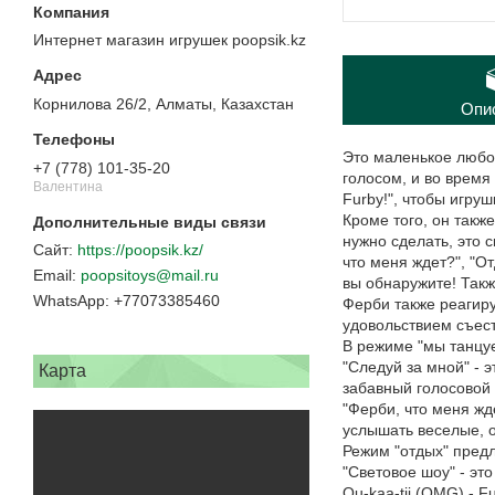
Интернет магазин игрушек poopsik.kz
Корнилова 26/2, Алматы, Казахстан
Опи
Это маленькое любоп
+7 (778) 101-35-20
голосом, и во время
Валентина
Furby!", чтобы игруш
Кроме того, он такж
нужно сделать, это с
https://poopsik.kz/
что меня ждет?", "О
poopsitoys@mail.ru
вы обнаружите! Такж
+77073385460
Ферби также реагиру
удовольствием cъест
В режиме "мы танцуе
"Следуй за мной" - 
Карта
забавный голосовой
"Ферби, что меня жд
услышать веселые, 
Режим "отдых" пред
"Световое шоу" - э
Ou-kaa-tii (OMG) - 