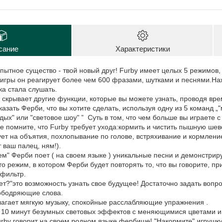
сание
Характеристики
ытное существо - твой новый друг! Furby имеет целых 5 режимов,
 игры он реагирует более чем 600 фразами, шутками и песнями.Наж
ка стала слушать.
е скрывает другие функции, которые вы можете узнать, проводя вре
казать Ферби, что вы хотите сделать, используя одну из 5 команд „
тдых" или "световое шоу" ” Суть в том, что чем больше вы играете 
е помните, что Furby требует ухода:кормить и чистить пышную шев
ет на объятия, похлопывание по голове, встряхивание и кормлени
 ваш палец, ням!).
м" Ферби поет ( на своем языке ) уникальные песни и демонстрир
это режим, в котором Ферби будет повторять то, что вы говорите, 
 фильтр.
ет?"это возможность узнать свое будущее! Достаточно задать вопр
ободряющие слова.
лагает мягкую музыку, спокойные расслабляющие упражнения .
то 10 минут безумных световых эффектов с меняющимися цветами и
Furby говорит на своем родном языке фербише! "Накормите" игрушк