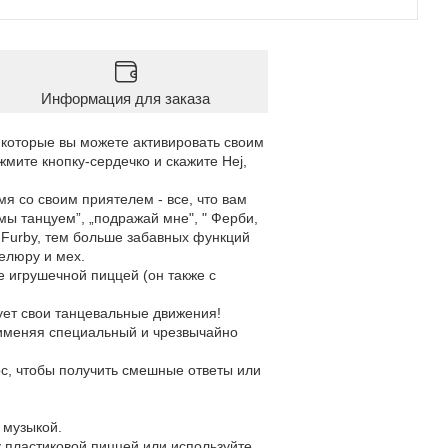
Информация для заказа
 которые вы можете активировать своим
мите кнопку-сердечко и скажите Hej,
мя со своим приятелем - все, что вам
"мы танцуем”, „подражай мне", " Ферби,
с Furby, тем больше забавных функций
елюру и мех.
е игрушечной пиццей (он также с
ует свои танцевальные движения!
применяя специальный и чрезвычайно
ос, чтобы получить смешные ответы или
 музыкой.
у пластиковой пиццей или используйте