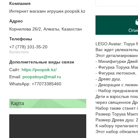
Интернет магазин игрушек poopsik.kz
Корнилова 26/2, Алматы, Казахстан
Опи
LEGO Avatar: Торук 
+7 (778) 101-35-20
Вас ждет увлекатель
Валентина
Этот детализирован
- Минифигурки Джейк
- Фигурка Торука Ма
https://poopsik.kz/
- Фигурка лютоконя,
poopsitoys@mail.ru
- Древо душ,
+77073385460
- Декорации с люми
- Набор предназначе
Дети и взрослые по
через священное Др
Карта
Набор также станет
Размер Торука Макто:
Размер Древа душ: 2
К набору прилагают
Этот набор обязате