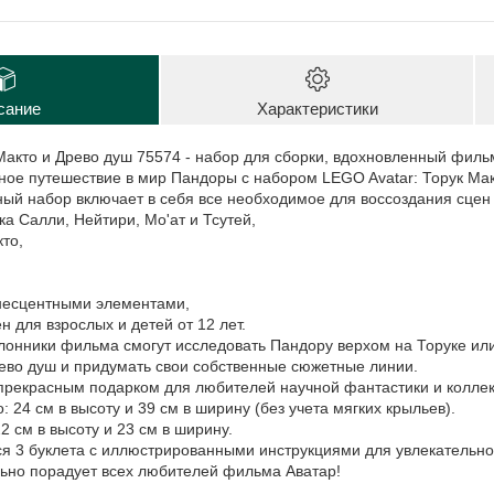
сание
Характеристики
Макто и Древо душ 75574 - набор для сборки, вдохновленный филь
ное путешествие в мир Пандоры с набором LEGO Avatar: Торук Мак
ный набор включает в себя все необходимое для воссоздания сцен
а Салли, Нейтири, Мо'ат и Тсутей,
кто,
несцентными элементами,
н для взрослых и детей от 12 лет.
клонники фильма смогут исследовать Пандору верхом на Торуке ил
ево душ и придумать свои собственные сюжетные линии.
 прекрасным подарком для любителей научной фантастики и колле
 24 см в высоту и 39 см в ширину (без учета мягких крыльев).
2 см в высоту и 23 см в ширину.
ся 3 буклета с иллюстрированными инструкциями для увлекательно
льно порадует всех любителей фильма Аватар!