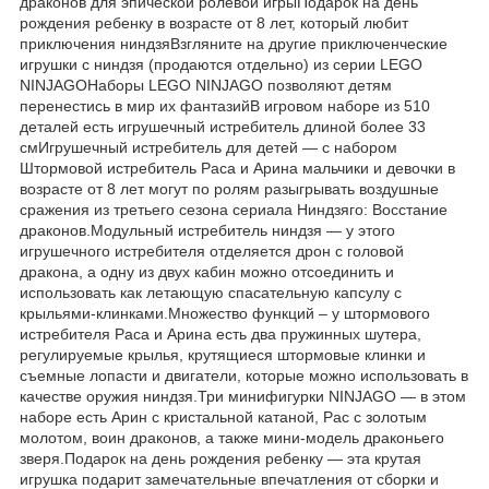
драконов для эпической ролевой игрыПодарок на день
рождения ребенку в возрасте от 8 лет, который любит
приключения ниндзяВзгляните на другие приключенческие
игрушки с ниндзя (продаются отдельно) из серии LEGO
NINJAGOНаборы LEGO NINJAGO позволяют детям
перенестись в мир их фантазийВ игровом наборе из 510
деталей есть игрушечный истребитель длиной более 33
смИгрушечный истребитель для детей — с набором
Штормовой истребитель Раса и Арина мальчики и девочки в
возрасте от 8 лет могут по ролям разыгрывать воздушные
сражения из третьего сезона сериала Ниндзяго: Восстание
драконов.Модульный истребитель ниндзя — у этого
игрушечного истребителя отделяется дрон с головой
дракона, а одну из двух кабин можно отсоединить и
использовать как летающую спасательную капсулу с
крыльями-клинками.Множество функций – у штормового
истребителя Раса и Арина есть два пружинных шутера,
регулируемые крылья, крутящиеся штормовые клинки и
съемные лопасти и двигатели, которые можно использовать в
качестве оружия ниндзя.Три минифигурки NINJAGO — в этом
наборе есть Арин с кристальной катаной, Рас с золотым
молотом, воин драконов, а также мини-модель драконьего
зверя.Подарок на день рождения ребенку — эта крутая
игрушка подарит замечательные впечатления от сборки и