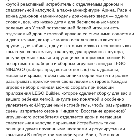
крутой реактивный истребитель с отделяемым дроном и
спасательной капсулой, а также минифигурки Арина, Раса и
воина драконов и мини-модель драконьего зверя — одним
словом, все, что нужно детям для бесчисленных часов
ролевых игр.У этой потрясающей боевой игрушки есть
отделяемый дрон с головой дракона со съемными лопастями
и двигателями, которые можно использовать в качестве
оружия, две кабины, одну из которых можно отсоединить как
крылатую спасательную капсулу, два пружинных шутера,
регулируемые крылья и крутящиеся штормовые клинки.В
ассортименте наборов и сборных игрушек с ниндзя LEGO
NINJAGO (наборы продаются отдельно) есть драконы,
машины и храмы, чтобы поклонники серии могли по ролям
разыгрывать приключения своих любимых героев. Каждый
игровой набор с ниндзя можно собрать при помощи
приложения LEGO Builder, которое сделает сборку для вас и
вашего ребенка легкой, интуитивно понятной и особенно
увлекательной.Игрушечный истребитель, чтобы разыгрывать
сцены из третьего сезона Ниндзяго: Восстание драконовУ
игрушечного истребителя отделяется дрон и летающая
спасательная капсула с крыльямиИстребитель также
оснащен двумя пружинными шутерами и регулируемыми
крыльями.В наборе три минифигурки: Арин, Рас и воин