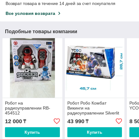
Возврат товара в течение 14 дней за счет покупателя
Все условия возврата
Подобные товары компании
Робот на
Робот Робо Комбат
Робо
радиоуправлении RB-
Викинги на
YCO
454512
радиоуправлении Silverlit
88059-1
12 000
43 990
8 5
₸
₸
Купить
Купить