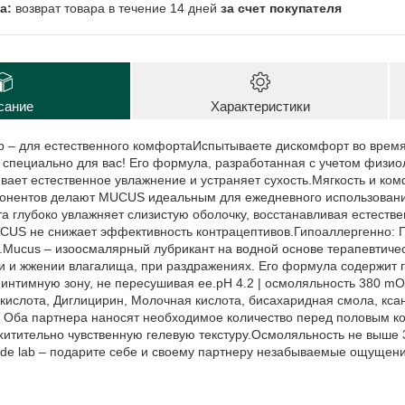
возврат товара в течение 14 дней
за счет покупателя
сание
Характеристики
 – для естественного комфортаИспытываете дискомфорт во врем
 специально для вас! Его формула, разработанная с учетом физио
вает естественное увлажнение и устраняет сухость.Мягкость и ком
нентов делают MUCUS идеальным для ежедневного использовани
а глубоко увлажняет слизистую оболочку, восстанавливая естеств
CUS не снижает эффективность контрацептивов.Гипоаллергенно: 
.Mucus – изоосмалярный лубрикант на водной основе терапевтичес
ти и жжении влагалища, при раздражениях. Его формула содержит 
интимную зону, не пересушивая ее.pH 4.2 | осмоляльность 380 mOS
кислота, Диглицирин, Молочная кислота, бисахаридная смола, кса
 Оба партнера наносят необходимое количество перед половым ко
хитительно чувственную гелевую текстуру.Осмоляльность не выше 
 lab – подарите себе и своему партнеру незабываемые ощущени