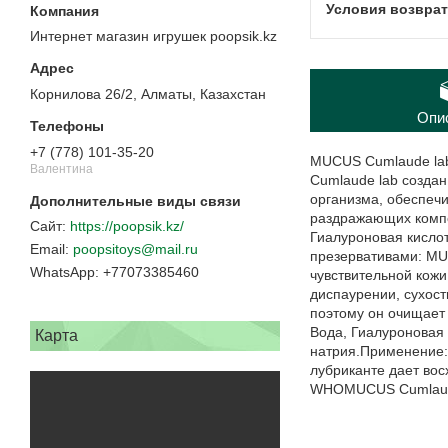
Интернет магазин игрушек poopsik.kz
Корнилова 26/2, Алматы, Казахстан
Опи
+7 (778) 101-35-20
MUCUS Cumlaude lab
Валентина
Cumlaude lab создан
организма, обеспечи
раздражающих компо
https://poopsik.kz/
Гиалуроновая кислот
poopsitoys@mail.ru
презервативами: MU
+77073385460
чувствительной кожи
диспаурении, сухос
поэтому он очищает 
Вода, Гиалуроновая 
Карта
натрия.Применение:
лубриканте дает вос
WНОMUCUS Cumlaude