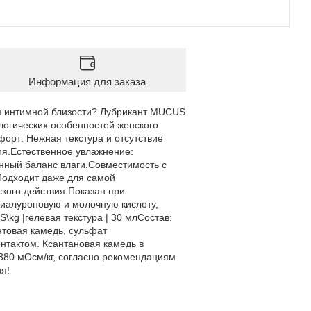
Информация для заказа
я интимной близости? Лубрикант MUCUS
логических особенностей женского
форт: Нежная текстура и отсутствие
я.Естественное увлажнение:
енный баланс влаги.Совместимость с
Подходит даже для самой
кого действия.Показан при
гиалуроновую и молочную кислоту,
\kg |гелевая текстура | 30 млСостав:
нтовая камедь, сульфат
нтактом. Ксантановая камедь в
380 мОсм/кг, согласно рекомендациям
я!