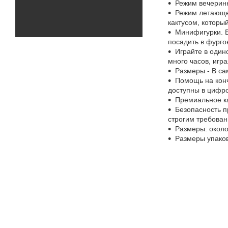
Режим вечеринк
Режим летающей
кактусом, которы
Минифигурки. В
посадить в фурго
Играйте в одино
много часов, игра
Размеры - В са
Помощь на конч
доступны в цифро
Премиальное ка
Безопасность п
строгим требован
Размеры: около 
Размеры упаковк
Ваши де
Приобретайте 