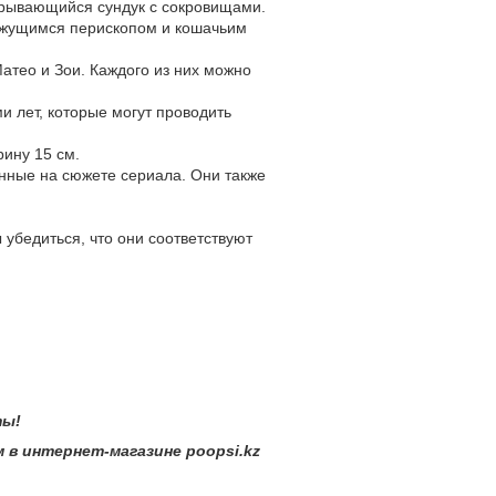
крывающийся сундук с сокровищами.
вижущимся перископом и кошачьим
атео и Зои. Каждого из них можно
ми лет, которые могут проводить
рину 15 см.
анные на сюжете сериала. Они также
убедиться, что они соответствуют
ы!
ернет-магазине poopsi.kz