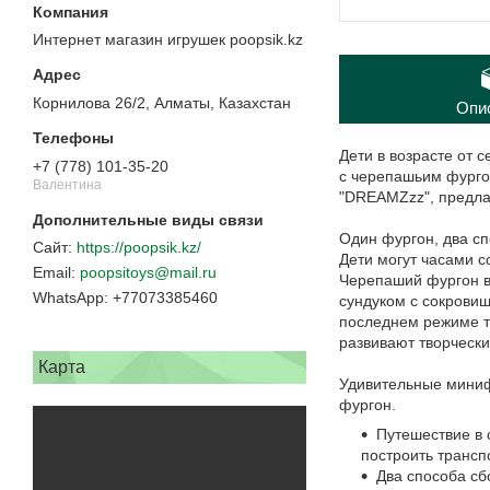
Интернет магазин игрушек poopsik.kz
Корнилова 26/2, Алматы, Казахстан
Опи
Дети в возрасте от с
+7 (778) 101-35-20
с черепашьим фурго
Валентина
"DREAMZzz", предла
Один фургон, два с
https://poopsik.kz/
Дети могут часами с
poopsitoys@mail.ru
Черепаший фургон в
+77073385460
сундуком с сокрови
последнем режиме та
развивают творчески
Карта
Удивительные минифи
фургон.
Путешествие в 
построить трансп
Два способа сб