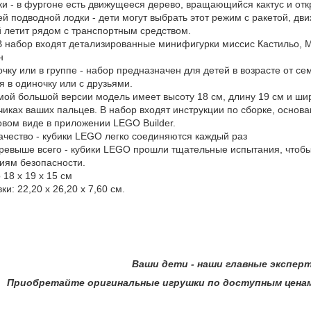
и - в фургоне есть движущееся дерево, вращающийся кактус и от
 подводной лодки - дети могут выбрать этот режим с ракетой, д
й летит рядом с транспортным средством.
 набор входят детализированные минифигурки миссис Кастильо, М
н
чку или в группе - набор предназначен для детей в возрасте от се
я в одиночку или с друзьями.
мой большой версии модель имеет высоту 18 см, длину 19 см и ши
иках ваших пальцев. В набор входят инструкции по сборке, основ
вом виде в приложении LEGO Builder.
чество - кубики LEGO легко соединяются каждый раз
ревыше всего - кубики LEGO прошли тщательные испытания, чтобы 
иям безопасности.
18 х 19 х 15 см
и: 22,20 х 26,20 х 7,60 см.
ти - наши главные эксперт
оригинальные игрушки по доступным ценам в инт