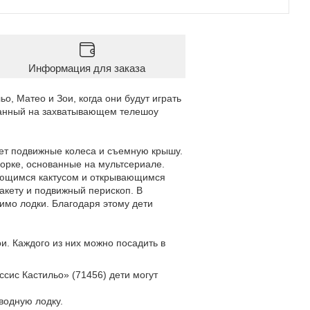
Информация для заказа
ьо, Матео и Зои, когда они будут играть
ванный на захватывающем телешоу
еет подвижные колеса и съемную крышу.
борке, основанные на мультсериале.
ающимся кактусом и открывающимся
кету и подвижный перископ. В
имо лодки. Благодаря этому дети
и. Каждого из них можно посадить в
ис Кастильо» (71456) дети могут
водную лодку.