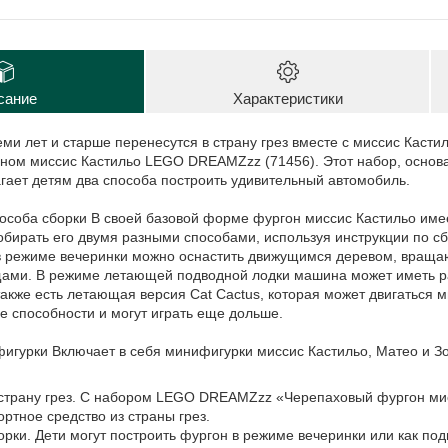
сание
Характеристики
еми лет и старше перенесутся в страну грез вместе с миссис Кастил
ном миссис Кастильо LEGO DREAMZzz (71456). Этот набор, осно
гает детям два способа построить удивительный автомобиль.
пособа сборки В своей базовой форме фургон миссис Кастильо им
обирать его двумя разными способами, используя инструкции по с
 режиме вечеринки можно оснастить движущимся деревом, вращ
щами. В режиме летающей подводной лодки машина может иметь ра
кже есть летающая версия Cat Cactus, которая может двигаться м
е способности и могут играть еще дольше.
гурки Включает в себя минифигурки миссис Кастильо, Матео и Зо
страну грез. С набором LEGO DREAMZzz «Черепаховый фургон мисс
ортное средство из страны грез.
орки. Дети могут построить фургон в режиме вечеринки или как под