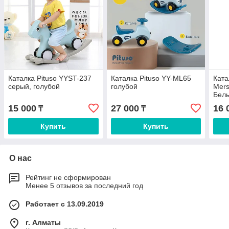
Каталка Pituso YYST-237
Каталка Pituso YY-ML65
Ката
серый, голубой
голубой
Mers
Бел
15 000
27 000
16 
₸
₸
Купить
Купить
О нас
Рейтинг не сформирован
Менее 5 отзывов за последний год
Работает с 13.09.2019
г. Алматы