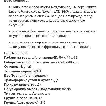
Безопасность:
наши автокресла имеют международный сертификат
Европейского союза (EAC) - ECE 44/04. Каждая модель
перед запуском в линейке бренда Rant проходит ряд
краш-тестов, имитирующих реальные дорожные
ситуации.
усиленные боковины защитят маленького пассажира
от ударов при боковых столкновениях
корпус из ударопрочного пластика гарантируют
защиту при боковых и фронтальных столкновениях.
Вес Товара
: 3
Габариты товара (с упаковкой)
: 56 x 44 x 81
Габариты товара (без упаковки)
: 41 x 43 x 65
Оттенок
: Черный
Торговая марка
: RANT
Вес Товара (в упаковке)
: 4
Трансформируется в бустер
: Да
По ходу движения
: Да
Регулировка высоты подголовника
: Да
Тип автокресла
: Автокресло
Группа в весе
: 15-36 кг
Группа (автокресло)
: 2-3