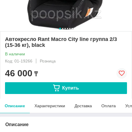
Автокресло Rant Macro City line группа 2/3
(15-36 кг), black
В наличии
Код: 01-19266
Розница
46 000
₸
Купить
Описание
Характеристики
Доставка
Оплата
Усл
Описание