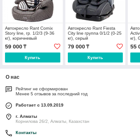
Автокресло Rant Comix
Автокресло Rant Fiesta
Авто
Story line, гр. 1/2/3 (9-36
City line группа 0/1/2 (0-25
Activ
кг), коричневый
кг), серый
кг), 
59 000
79 000
55 
₸
₸
Купить
Купить
О нас
Рейтинг не сформирован
Менее 5 отзывов за последний год
Работает с 13.09.2019
г. Алматы
Корнилова 26/2, Алматы, Казахстан
Контакты