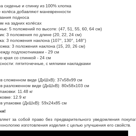
на сиденье и спинку из 100% хлопка
е колёса добавляют маневренности
ывания подноса
м на задних колёсах
ье: 5 положений по высоте: (47, 51, 55, 60, 64 см)
к: 3 положения по длине (20, 22, 24 см)
ка: 3 положения наклона (107°, 130°, 148°)
ожка: 3 положения наклона (15, 20, 26 см)
ежду подлокотниками - 29 см
о края со спинкой - 24 см
сности: пятиточечные, с мягкими накладками
 в сложенном виде (ДxШxВ): 37х58х99 см
 в разложенном виде (ДxШxВ): 80х58х103 см
паковки: 11.48 кг
ковке: 12.9 кг
 в упаковке (ДxШxВ): 59х24х85 см
ия!
вляет за собой право без предварительного уведомления покупа
хнологию изготовления изделия с целью улучшения его свойств.