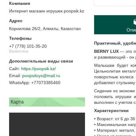
Интернет магазин игрушек poopsik.kz
Корнилова 26/2, Алматы, Казахстан
Опи
Практичный, удобн
+7 (778) 101-35-20
BERNY LUX
— это п
Валентина
и развивающий - он 
Малышам будет ком
https://poopsik.kz/
Цельнолитая металл
poopsitoys@mail.ru
поворотные колеса
добавляет стульчику
+77073385460
Сидение из экокожи
положить игрушки 
Карта
выполнен с учетом 
Характеристики
• Возраст: от 6 до 3
• Максимальная нагру
• Материал: металл,
• Чехол из экокожи