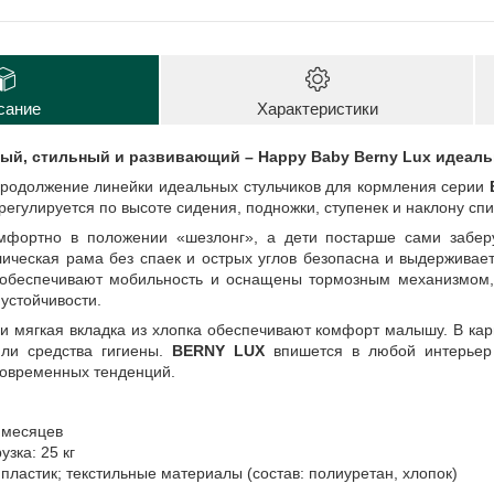
сание
Характеристики
ый, стильный и развивающий – Happy Baby Berny Lux идеаль
родолжение линейки идеальных стульчиков для кормления серии
регулируется по высоте сидения, подножки, ступенек и наклону спи
фортно в положении «шезлонг», а дети постарше сами заберу
ическая рама без спаек и острых углов безопасна и выдерживает
 обеспечивают мобильность и оснащены тормозным механизмом, 
 устойчивости.
 и мягкая вкладка из хлопка обеспечивают комфорт малышу. В ка
или средства гигиены.
BERNY LUX
впишется в любой интерьер
современных тенденций.
6 месяцев
зка: 25 кг
 пластик; текстильные материалы (состав: полиуретан, хлопок)