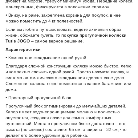
дубеют на морозе, требуют минимум ухода. Передние колёса
маневренные, фиксируются в положении «прямо».
• Внизу, на раме, закреплена корзина для покупок, в неё
можно поместить до 4 кг полезностей.
Если вы любите путешествовать, ведёте активный образ
жизни, обожаете гулять, то
покупка прогулочной коляски
Tutis JOGO
– самое верное решение.
Характеристики
• Компактное складывание одной рукой
Благодаря сложной конструкции коляску можно быстро, легко
и компактно сложить одной рукой. Просто нажмите кнопку, и
система автоматического складывания сделает свое дело.
Сложенная коляска легко поместится в вашем багажнике или
дома.
• Просторный прогулочный блок
Прогулочный блок оптимизирован до мельчайших деталей.
Капор имеет водонепроницаемую молнию и полностью
опускается, создавая оазис для самых комфортных
путешествий. Места в прогулочном блоке достаточно – его
высота (по спинке) составляет 65 см, а ширина - 32 см, что
делает его более удобным для ребенка.