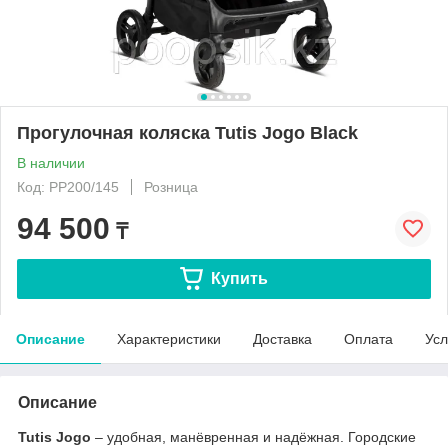
Прогулочная коляска Tutis Jogo Black
В наличии
Код: PP200/145
Розница
94 500
₸
Купить
Описание
Характеристики
Доставка
Оплата
Усл
Описание
Tutis Jogo
– удобная, манёвренная и надёжная. Городские