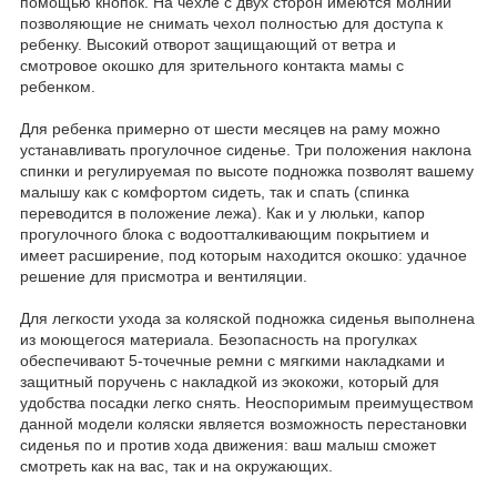
помощью кнопок. На чехле с двух сторон имеются молнии
позволяющие не снимать чехол полностью для доступа к
ребенку. Высокий отворот защищающий от ветра и
смотровое окошко для зрительного контакта мамы с
ребенком.
Для ребенка примерно от шести месяцев на раму можно
устанавливать прогулочное сиденье. Три положения наклона
спинки и регулируемая по высоте подножка позволят вашему
малышу как с комфортом сидеть, так и спать (спинка
переводится в положение лежа). Как и у люльки, капор
прогулочного блока с водоотталкивающим покрытием и
имеет расширение, под которым находится окошко: удачное
решение для присмотра и вентиляции.
Для легкости ухода за коляской подножка сиденья выполнена
из моющегося материала. Безопасность на прогулках
обеспечивают 5-точечные ремни с мягкими накладками и
защитный поручень с накладкой из экокожи, который для
удобства посадки легко снять. Неоспоримым преимуществом
данной модели коляски является возможность перестановки
сиденья по и против хода движения: ваш малыш сможет
смотреть как на вас, так и на окружающих.