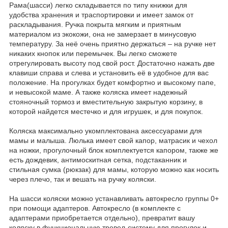
Рама(шасси) легко складывается по типу книжки для
удобства хранения и траспортировки и имеет замок от
раскладывания. Ручка покрыта мягким и приятным
материалом из экокожи, она не замерзает в минусовую
температуру. За неё очень приятно держаться – на ручке нет
никаких кнопок или перемычек. Вы легко сможете
отрегулировать высоту под свой рост. Достаточно нажать две
клавиши справа и слева и установить её в удобное для вас
положение. На прогулках будет комфортно и высокому папе,
и невысокой маме. А также коляска имеет надежный
стояночный тормоз и вместительную закрытую корзину, в
которой найдется местечко и для игрушек, и для покупок.
Коляска максимально укомплектована аксессуарами для
мамы и малыша. Люлька имеет свой капор, матрасик и чехол
на ножки, прогулочный блок комплектуется капором, также же
есть дождевик, антимоскитная сетка, подстаканник и
стильная сумка (рюкзак) для мамы, которую можно как носить
через плечо, так и вешать на ручку коляски.
На шасси коляски можно устанавливать автокресло группы 0+
при помощи адаптеров. Автокресло (в комплекте с
адаптерами приобретается отдельно), превратит вашу
коляску в функциональную тревел-систему для прогулок и