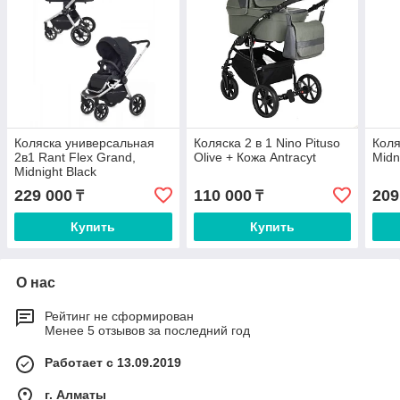
Коляска универсальная
Коляска 2 в 1 Nino Pituso
Коля
2в1 Rant Flex Grand,
Olive + Кожа Antracyt
Midn
Midnight Black
229 000
110 000
209
₸
₸
Купить
Купить
О нас
Рейтинг не сформирован
Менее 5 отзывов за последний год
Работает с 13.09.2019
г. Алматы