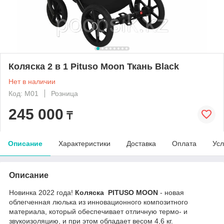
Коляска 2 в 1 Pituso Moon Ткань Black
Нет в наличии
Код: M01
Розница
245 000
₸
Описание
Характеристики
Доставка
Оплата
Усл
Описание
Новинка 2022 года!
Коляска PITUSO MOON
- новая
облегченная люлька из инновационного композитного
материала, который обеспечивает отличную термо- и
звукоизоляцию, и при этом обладает весом 4,6 кг.