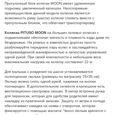
Прогулочный блок коляски MOON имеет удлиненную
подножку, увеличенный капюшон. Неоспоримым
преимуществом данной модели коляски является
возможность раму (шасси) коляски сложить вместе с
прогулочным блоком, что облегчает транспортировку.
Коляска PITUSO MOON
на больших гелевых колесах с
подшипниками обеспечит мягкость и плавность езды даже по
бездорожью. На ровных и извилистых дорогах просто
разблокируйте переднюю пару колес и наслаждайтесь
непревзойденной маневренностью и легкостью управления
одной рукой. При своей компактности и небольшом весе
максимальная нагрузка на коляску составляет 22 кг.
Для малыша с рождения на шасси устанавливается
полноценная люлька (размеры по матрасику 76×35 см).
Люльку можно снять одной рукой, нажимая на кнопки
поочередно. В дополнительном сегменте в капюшоне есть
вентиляционно-смотровое окошко. В капор встроена ручка
для переноски, которая для удобства родителей имеет
накладку из практичной экокожи. Защиту от ветра и холода
обеспечивает накидка на ножки с отворотом, которая
фиксируется с помощью магнита. Чехол люльки крепится с