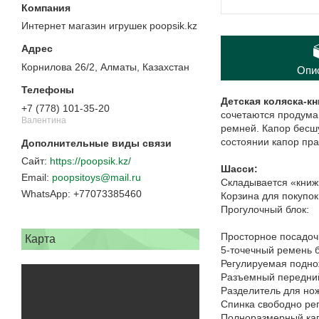
Интернет магазин игрушек poopsik.kz
Корнилова 26/2, Алматы, Казахстан
Опи
Детская коляска-кн
+7 (778) 101-35-20
сочетаются продума
Валентина
ремней. Капор бесш
состоянии капор пра
https://poopsik.kz/
Шасси:
poopsitoys@mail.ru
Складывается «книж
+77073385460
Корзина для покупок
Прогулочный блок:
Просторное посадоч
Карта
5-точечный ремень 
Регулируемая подно
Разъемный передни
Разделитель для но
Спинка свободно рег
Полноразмерный кап