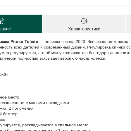
сание
Характеристики
ижка Pituso Toledo
— новинка сезона 2020. Всесезонная коляска 
нность всех деталей и современный дизайн. Регулировка спинки 
умно регулируется, его объем увеличивается благодаря дополните
ктически полностью закрывает верхнюю часть коляски.
кой»
ное место
безопасности с мягкими накладками
жка, 2 положения
й бампер
жек
улируется, раскладывается в спальное место
ор бесшумно регулируется в 3-ех положениях