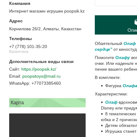
Интернет магазин игрушек poopsik.kz
Корнилова 26/2, Алматы, Казахстан
Опи
Обаятельный
Олаф
+7 (778) 101-35-20
сердце”
от киностуд
Валентина
Помогите
Олафу
во
очки. Или наденьте н
пение вашего ребенк
https://poopsik.kz/
poopsitoys@mail.ru
В комплекте:
+77073385460
Фигурка
Олаф
Характеристики:
Олаф
вдохнов
Карта
Disney или приду
8 тематических
юбка и 2 прическ
Детям обязате
Игрушка стане