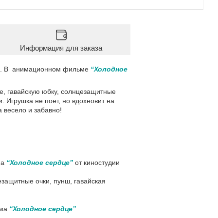
Информация для заказа
мы. В анимационном фильме
“Холодное
ье, гавайскую юбку, солнцезащитные
и. Игрушка не поет, но вдохновит на
а весело и забавно!
ма
“Холодное сердце”
от киностудии
езащитные очки, пунш, гавайская
ьма
“Холодное сердце”