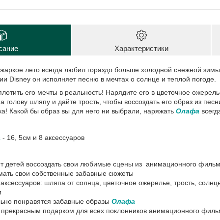
сание
Характеристики
жаркое лето всегда любил гораздо больше холодной снежной зи
ии Disney он исполняет песню в мечтах о солнце и теплой погоде.
плотить его мечты в реальность! Нарядите его в цветочное ожерел
а голову шляпу и дайте трость, чтобы воссоздать его образ из песн
а! Какой бы образ вы для него ни выбрали, наряжать
Олафа
всегд
а
- 16, 5см и 8 аксессуаров
ит детей воссоздать свои любимые сцены из анимационного филь
мать свои собственные забавные сюжеты
 аксессуаров: шляпа от солнца, цветочное ожерелье, трость, солнц
и
льно понравятся забавные образы
Олафа
т прекрасным подарком для всех поклонников анимационного фил