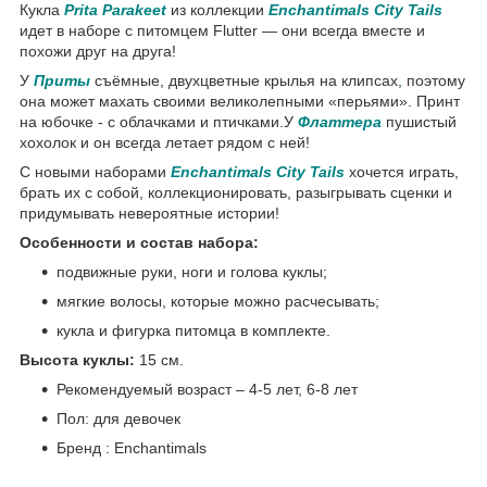
Кукла
Prita Parakeet
из коллекции
Enchantimals City Tails
идет в наборе с питомцем Flutter — они всегда вместе и
похожи друг на друга!
У
Приты
съёмные, двухцветные крылья на клипсах
,
поэтому
она может махать своими великолепными «перьями». Принт
на юбочке - с облачками и птичками.У
Флаттера
пушистый
хохолок и он всегда летает рядом с ней!
С новыми наборами
Enchantimals
City Tails
хочется играть,
брать их с собой, коллекционировать, разыгрывать сценки и
придумывать невероятные истории!
Особенности и состав набора:
подвижные руки, ноги и голова куклы;
мягкие волосы, которые можно расчесывать;
кукла и фигурка питомца в комплекте.
Высота куклы:
15 см.
Рекомендуемый возраст – 4-5 лет, 6-8 лет
Пол: для девочек
Бренд : Enchantimals