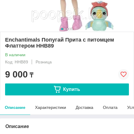
Enchantimals Попугай Прита с питомцем
Флаттером HHB89
В наличии
Код: HHB89
Розница
9 000
₸
Купить
Описание
Характеристики
Доставка
Оплата
Усл
Описание