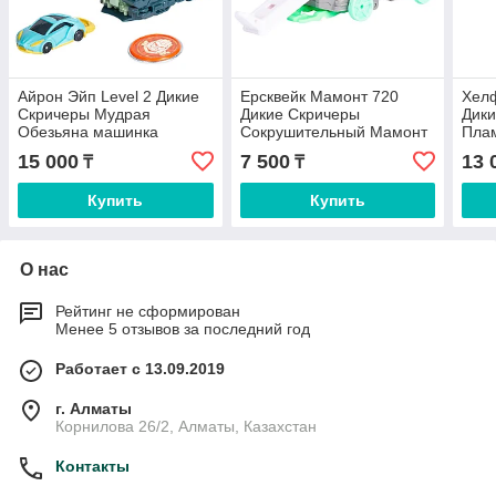
Айрон Эйп Level 2 Дикие
Ерсквейк Мамонт 720
Хелф
Скричеры Мудрая
Дикие Скричеры
Дик
Обезьяна машинка
Сокрушительный Мамонт
Пла
трансформер 39863
машинка трансформер
тра
15 000
7 500
13 
₸
₸
39858
Купить
Купить
О нас
Рейтинг не сформирован
Менее 5 отзывов за последний год
Работает с 13.09.2019
г. Алматы
Корнилова 26/2, Алматы, Казахстан
Контакты