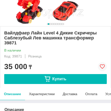
Вайлдфаер Лайн Level 4 Дикие Скричеры
Саблезубый Лев машинка трансформер
39871
В наличии
Код: 39871
Розница
35 000
₸
Купить
Описание
Характеристики
Доставка
Оплата
Усл
Описание