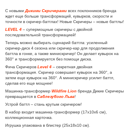
С новыми
Дикими Скричерами
всех поклонников бренда
ждет еще больше трансформаций, кувырков, скорости и
точности в скричер-баттлах! Новые Скричеры – новые баттлы!
LEVEL 4
– супермощные скричеры с двойной
последовательной трансформацией!
Теперь можно выбирать сценарий баттла: усиленный
скричер-диск 4 сезона или скричер-кар для продолжения
баттла в гонке, а также минискричер! Он делает кувырок на
360° и трансформируется без помощи диска.
Фича Скричеров
Level 4
– секретная двойная
трансформация. Скричер совершает кувырок на 360°, а
затем еще кувырок на 360°. А минискричер усилит баттл,
сделав его еще мощнее!
Машинка-трансформер
Wildfire Lion
бренда Дикие Скричеры
превращается в
Саблезубого Льва
!
Устрой баттл – стань крутым скричером!
В набор входит машинка-трансформер (17х10х6 см),
коллекционная карточка.
Игрушка упакована в блистер (25х18х10 см).