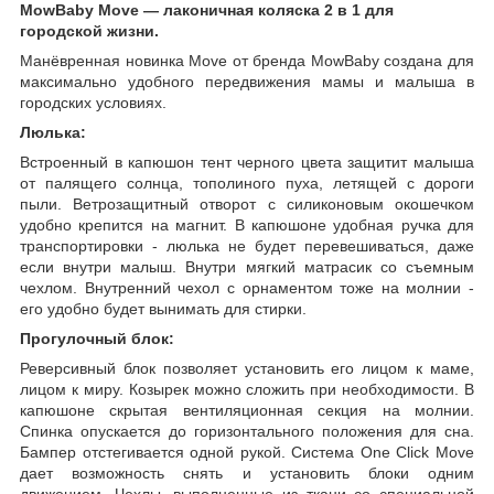
MowBaby Move — лаконичная коляска 2 в 1 для
городской жизни.
Манёвренная новинка Move от бренда MowBaby создана для
максимально удобного передвижения мамы и малыша в
городских условиях.
Люлька:
Встроенный в капюшон тент черного цвета защитит малыша
от палящего солнца, тополиного пуха, летящей с дороги
пыли. Ветрозащитный отворот с силиконовым окошечком
удобно крепится на магнит. В капюшоне удобная ручка для
транспортировки - люлька не будет перевешиваться, даже
если внутри малыш. Внутри мягкий матрасик со съемным
чехлом. Внутренний чехол с орнаментом тоже на молнии -
его удобно будет вынимать для стирки.
Прогулочный блок:
Реверсивный блок позволяет установить его лицом к маме,
лицом к миру. Козырек можно сложить при необходимости. В
капюшоне скрытая вентиляционная секция на молнии.
Спинка опускается до горизонтального положения для сна.
Бампер отстегивается одной рукой. Система One Click Move
дает возможность снять и установить блоки одним
движением. Чехлы, выполненные из ткани со специальной