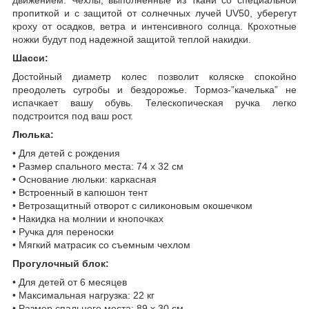
пропиткой и с защитой от солнечных лучей UV50, уберегут
кроху от осадков, ветра и интенсивного солнца. Крохотные
ножки будут под надежной защитой теплой накидки.
Шасси:
Достойный диаметр колес позволит коляске спокойно
преодолеть сугробы и бездорожье. Тормоз-”качелька” не
испачкает вашу обувь. Телескопическая ручка легко
подстроится под ваш рост.
Люлька:
• Для детей с рождения
• Размер спального места: 74 х 32 см
• Основание люльки: каркасная
• Встроенный в капюшон тент
• Ветрозащитный отворот с силиконовым окошечком
• Накидка на молнии и кнопочках
• Ручка для переноски
• Мягкий матрасик со съемным чехлом
Прогулочный блок:
• Для детей от 6 месяцев
• Максимальная нагрузка: 22 кг
• Размер спального места: 89 х 30 см