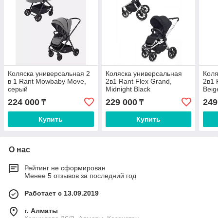
Коляска универсальная 2
Коляска универсальная
Коля
в 1 Rant Mowbaby Move,
2в1 Rant Flex Grand,
2в1 
серый
Midnight Black
Beig
224 000
229 000
249
₸
₸
Купить
Купить
О нас
Рейтинг не сформирован
Менее 5 отзывов за последний год
Работает с 13.09.2019
г. Алматы