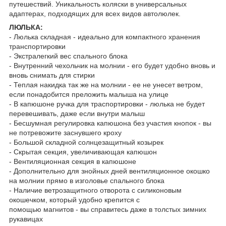
путешествий. Уникальность коляски в универсальных
адаптерах, подходящих для всех видов автолюлек.
ЛЮЛЬКА:
- Люлька складная - идеально для компактного хранения
транспортировки
- Экстралегкий вес спального блока
- Внутренний чехольчик на молнии - его будет удобно вновь и
вновь снимать для стирки
- Теплая накидка так же на молнии - ее не унесет ветром,
если понадобится преложить малыша на улице
- В капюшоне ручка для траспортировки - люлька не будет
перевешивать, даже если внутри малыш
- Бесшумная регулировка капюшона без участия кнопок - вы
не потревожите заснувшего кроху
- Большой складной солнцезащитный козырек
- Скрытая секция, увеличивающая капюшон
- Вентиляционная секция в капюшоне
- Дополнительно для знойных дней вентиляционное окошко
на молнии прямо в изголовье спального блока
- Наличие ветрозащитного отворота с силиконовым
окошечком, который удобно крепится с
помощью магнитов - вы справитесь даже в толстых зимних
рукавицах