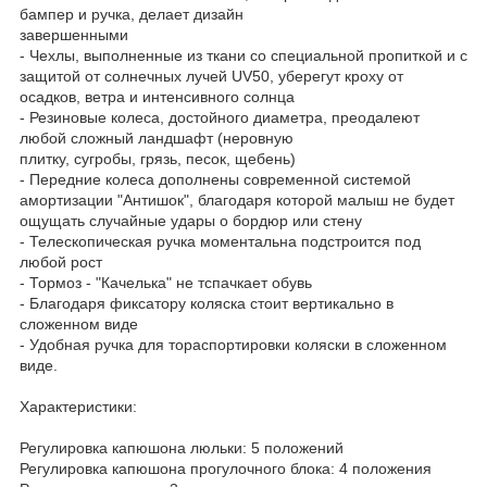
бампер и ручка, делает дизайн
завершенными
- Чехлы, выполненные из ткани со специальной пропиткой и с
защитой от солнечных лучей UV50, уберегут кроху от
осадков, ветра и интенсивного солнца
- Резиновые колеса, достойного диаметра, преодалеют
любой сложный ландшафт (неровную
плитку, сугробы, грязь, песок, щебень)
- Передние колеса дополнены современной системой
амортизации "Антишок", благодаря которой малыш не будет
ощущать случайные удары о бордюр или стену
- Телескопическая ручка моментальна подстроится под
любой рост
- Тормоз - "Качелька" не тспачкает обувь
- Благодаря фиксатору коляска стоит вертикально в
сложенном виде
- Удобная ручка для тораспортировки коляски в сложенном
виде.
Характеристики:
Регулировка капюшона люльки: 5 положений
Регулировка капюшона прогулочного блока: 4 положения