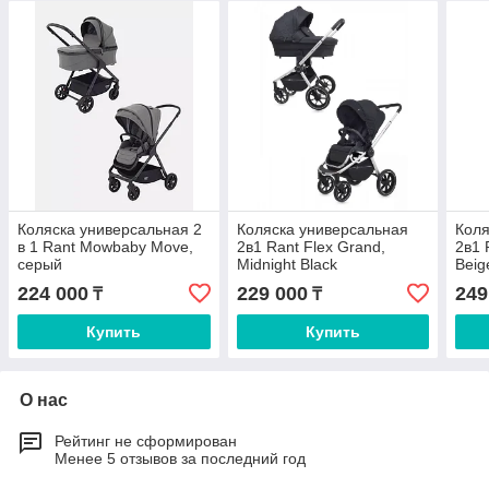
Коляска универсальная 2
Коляска универсальная
Коля
в 1 Rant Mowbaby Move,
2в1 Rant Flex Grand,
2в1 
серый
Midnight Black
Beig
224 000
229 000
249
₸
₸
Купить
Купить
О нас
Рейтинг не сформирован
Менее 5 отзывов за последний год