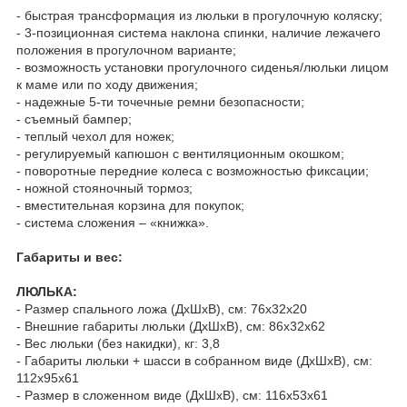
- быстрая трансформация из люльки в прогулочную коляску;
- 3-позиционная система наклона спинки, наличие лежачего
положения в прогулочном варианте;
- возможность установки прогулочного сиденья/люльки лицом
к маме или по ходу движения;
- надежные 5-ти точечные ремни безопасности;
- съемный бампер;
- теплый чехол для ножек;
- регулируемый капюшон с вентиляционным окошком;
- поворотные передние колеса с возможностью фиксации;
- ножной стояночный тормоз;
- вместительная корзина для покупок;
- система сложения – «книжка».
Габариты и вес:
ЛЮЛЬКА:
- Размер спального ложа (ДхШхВ), см: 76х32х20
- Внешние габариты люльки (ДхШхВ), см: 86х32х62
- Вес люльки (без накидки), кг: 3,8
- Габариты люльки + шасси в собранном виде (ДхШхВ), см:
112х95х61
- Размер в сложенном виде (ДхШхВ), см: 116х53х61