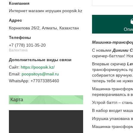
Интернет магазин игрушек poopsik.kz
Корнилова 26/2, Алматы, Казахстан
Опи
Машинка-трансфор
+7 (778) 101-35-20
С новыми
Дикими С
Валентина
скричер-баттлах! Но
Впервые скричер
Le
https://poopsik.kz/
трансформируясь пря
poopsitoys@mail.ru
собирается вручную.
теперь тебе не нуже
+77073385460
Машинка-трансфор
переворачиваясь в в
Карта
Устрой баттл – стан
В набор входит маши
Игрушка упакована в
Машинка-трансформе