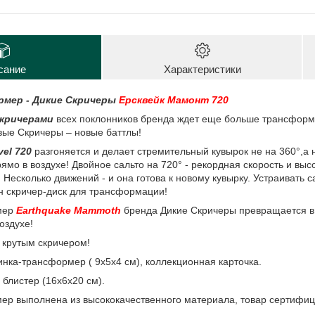
сание
Характеристики
мер - Дикие Скричеры
Ерсквейк Мамонт
720
кричерами
всех поклонников бренда ждет еще больше трансформац
вые Скричеры – новые баттлы!
vel 720
разгоняется и делает стремительный кувырок не на 360°,а 
мо в воздухе! Двойное сальто на 720° - рекордная скорость и выс
 Несколько движений - и она готова к новому кувырку. Устраивать 
н скричер-диск для трансформации!
мер
Earthquake Mammoth
бренда Дикие Скричеры превращается 
оздухе!
ь крутым скричером!
нка-трансформер ( 9х5х4 см), коллекционная карточка.
 блистер (16х6х20 см).
р выполнена из высококачественного материала, товар сертифиц