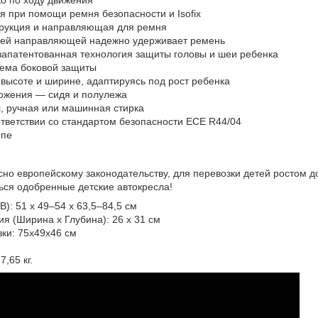
я при помощи ремня безопасности и Isofix
трукция и направляющая для ремня
ней направляющей надежно удерживает ремень
апатентованная технология защиты головы и шеи ребенка
тема боковой защиты
 высоте и ширине, адаптируясь под рост ребенка
ложения — сидя и полулежа
, ручная или машинная стирка
тветствии со стандартом безопасности ECE R44/04
опе
но европейскому законодательству, для перевозки детей ростом до 
ься одобренные детские автокресла!
): 51 х 49–54 х 63,5–84,5 см
я (Ширина х Глубина): 26 х 31 см
ки: 75х49х46 см
7,65 кг.