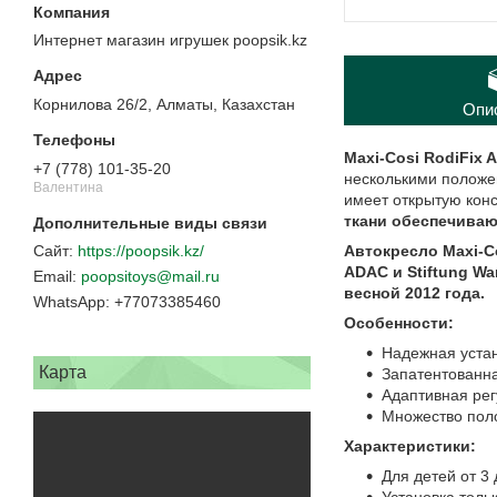
Интернет магазин игрушек poopsik.kz
Корнилова 26/2, Алматы, Казахстан
Опи
Maxi-Cosi RodiFix A
+7 (778) 101-35-20
несколькими положе
Валентина
имеет открытую кон
ткани обеспечива
Автокресло Maxi-Co
https://poopsik.kz/
ADAC и Stiftung Wa
poopsitoys@mail.ru
весной 2012 года.
+77073385460
Особенности:
Надежная устан
Карта
Запатентованна
Адаптивная рег
Множество поло
Характеристики:
Для детей от 3 
Установка толь