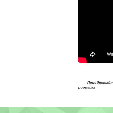
Ваши дет
Приобретайте то
poopsi.kz