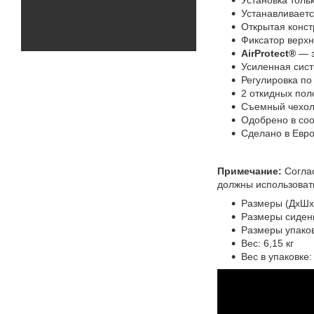
Устанавливаетс
Открытая конс
Фиксатор верх
AirProtect®
— з
Усиленная сис
Регулировка по
2 откидных по
Съемный чехол
Одобрено в соо
Сделано в Евр
Примечание:
Соглас
должны использоват
Размеры (ДхШхВ
Размеры сидени
Размеры упаков
Вес: 6,15 кг
Вес в упаковке: 