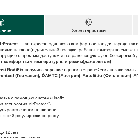
сание
Характеристики
irProtect
— автокресло одинаково комфортное,как для города,так 
ниями наклона(в длительной поездке, ребенок комфортно сможет п
струкцию с простым доступом и направляющую с доп.блокировкой 
ют комфортный температурный режим(даже летом)
si RodiFix
получило хорошие оценки в европейских независимых к
rentest (Германия), ÖAMTC (Австрия), Autoliitto (Финляндия),
овка с помощью системы Isofix
я технология AirProtect®
улировка спинки по ширине
жений регулировки по росту
до 12 лет
ко по ходу движения