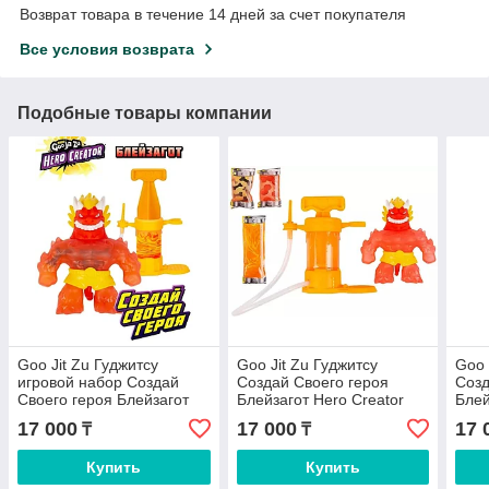
Возврат товара в течение 14 дней за счет покупателя
Все условия возврата
Подобные товары компании
Goo Jit Zu Гуджитсу
Goo Jit Zu Гуджитсу
Goo 
игровой набор Создай
Создай Своего героя
Созд
Своего героя Блейзагот
Блейзагот Hero Creator
Блей
Hero Creator тянущаяся
тянущаяся фигурка 43501
тяну
17 000
17 000
17 
₸
₸
фигурка 43501 12 см 1
12 см 1 шт
12 с
Купить
Купить