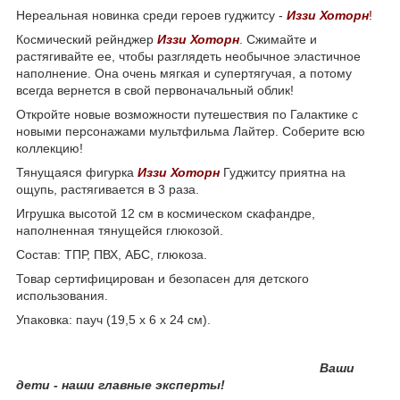
Нереальная новинка среди героев гуджитсу -
Иззи Хоторн
!
Космический рейнджер
Иззи Хоторн
. Сжимайте и
растягивайте ее, чтобы разглядеть необычное эластичное
наполнение. Она очень мягкая и супертягучая, а потому
всегда вернется в свой первоначальный облик!
Откройте новые возможности путешествия по Галактике с
новыми персонажами мультфильма Лайтер. Соберите всю
коллекцию!
Тянущаяся фигурка
Иззи Хоторн
Гуджитсу приятна на
ощупь, растягивается в 3 раза.
Игрушка высотой 12 см в космическом скафандре,
наполненная тянущейся глюкозой.
Состав: ТПР, ПВХ, АБС, глюкоза.
Товар сертифицирован и безопасен для детского
использования.
Упаковка: пауч (19,5 х 6 х 24 см).
Ваши
дети - наши главные эксперты!