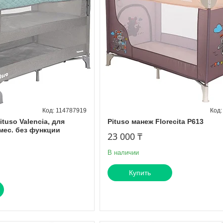
114787919
tuso Valencia, для
Pituso манеж Florecita P613
 мес. без функции
23 000 ₸
В наличии
Купить