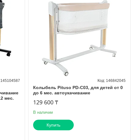
145104587
146842045
Колыбель Pituso PD-C03, для детей от 0
ачивание
до 6 мес. автоукачивание
12 мес.
129 600 ₸
В наличии
Купить