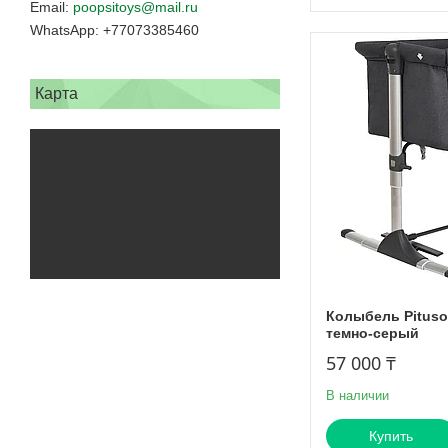
poopsitoys@mail.ru
+77073385460
Карта
Колыбель Pituso
темно-серый
57 000 ₸
В наличии
Купить