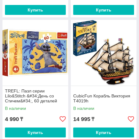
Купить
Купить
TREFL: Пазл серии
Lilo&Stitch &#34;День со
CubicFun Корабль Виктория
Стичем&#34;, 60 деталей
T4019h
В наличии
В наличии
4 990
14 995
₸
₸
Купить
Купить