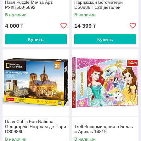
Пазл Puzzle Мечта Арт.
Парижской Богоматери
РУКП500-5892
DS0986H 128 деталей
В наличии
В наличии
4 000
14 399
₸
₸
Купить
Купить
Пазл Cubic Fun National
Geographic Нотрдам де Пари
Trefl Воспоминания о Белль
DS0986h
и Ариэль 14819
В наличии
В наличии