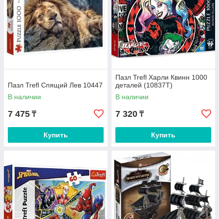
Пазл Trefl Харли Квинн 1000
Пазл Trefl Спящий Лев 10447
деталей (10837T)
В наличии
В наличии
7 475
7 320
₸
₸
Купить
Купить