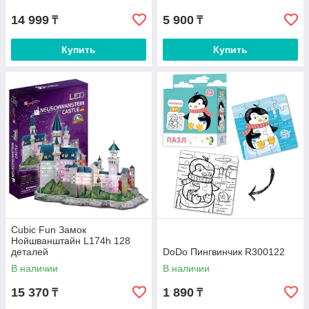
14 999
5 900
₸
₸
Купить
Купить
Cubic Fun Замок
Нойшванштайн L174h 128
деталей
DoDo Пингвинчик R300122
В наличии
В наличии
15 370
1 890
₸
₸