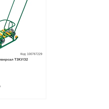
100767229
ниверсал Т3КУ/З2
0