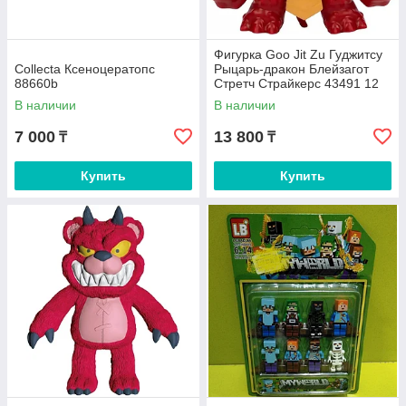
Фигурка Goo Jit Zu Гуджитсу
Collecta Ксеноцератопс
Рыцарь-дракон Блейзагот
88660b
Стретч Страйкерс 43491 12
см 1 шт
В наличии
В наличии
7 000
13 800
₸
₸
Купить
Купить