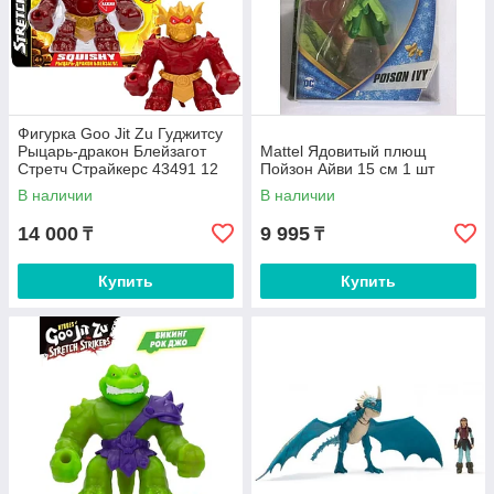
Фигурка Goo Jit Zu Гуджитсу
Рыцарь-дракон Блейзагот
Mattel Ядовитый плющ
Стретч Страйкерс 43491 12
Пойзон Айви 15 см 1 шт
см 1 шт
В наличии
В наличии
14 000
9 995
₸
₸
Купить
Купить