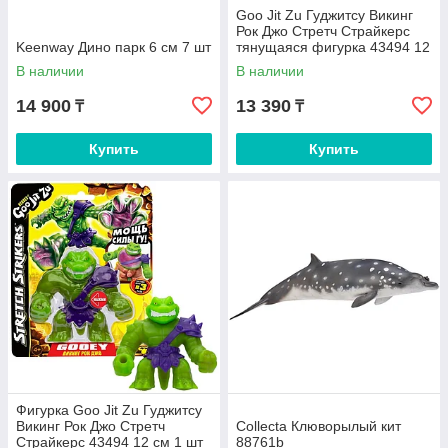
Goo Jit Zu Гуджитсу Викинг
Рок Джо Стретч Страйкерс
Keenway Дино парк 6 см 7 шт
тянущаяся фигурка 43494 12
см 1 шт
В наличии
В наличии
14 900
13 390
₸
₸
Купить
Купить
Фигурка Goo Jit Zu Гуджитсу
Викинг Рок Джо Стретч
Collecta Клюворылый кит
Страйкерс 43494 12 см 1 шт
88761b