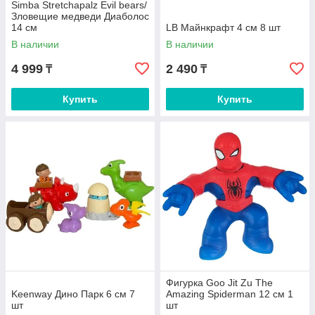
Simba Stretchapalz Evil bears/
Зловещие медведи Диаболос
14 см
LB Майнкрафт 4 см 8 шт
В наличии
В наличии
4 999
2 490
₸
₸
Купить
Купить
Фигурка Goo Jit Zu The
Keenway Дино Парк 6 см 7
Amazing Spiderman 12 см 1
шт
шт