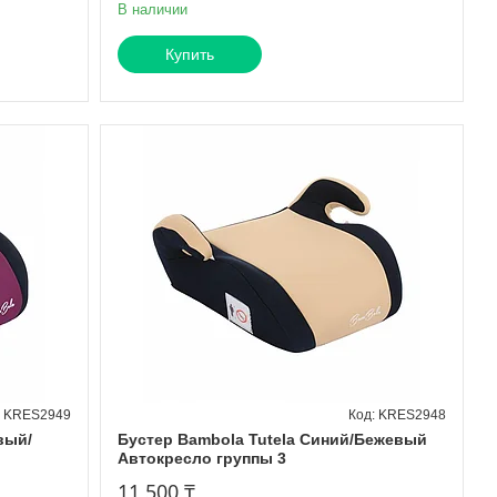
В наличии
Купить
KRES2949
KRES2948
вый/
Бустер Bambola Tutela Синий/Бежевый
Автокресло группы 3
11 500 ₸