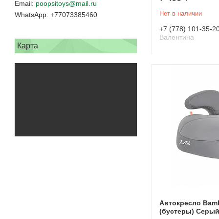
poopsitoys@mail.ru
Нет в наличии
+77073385460
+7 (778) 101-35-2
Валентина
Карта
Автокресло Bamb
(бустеры) Серы