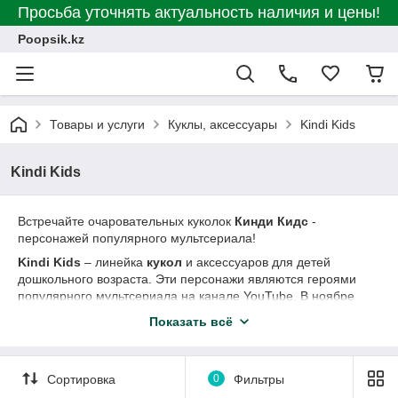
Просьба уточнять актуальность наличия и цены!
Poopsik.kz
Товары и услуги
Куклы, аксессуары
Kindi Kids
Kindi Kids
Встречайте очаровательных куколок
Кинди Кидс
-
персонажей популярного мультсериала!
Kindi
Kids
– линейка
кукол
и аксессуаров для детей
дошкольного возраста. Эти персонажи являются героями
популярного мультсериала на канале YouTube. В ноябре
2020 года стартовала российская премьера
Показать всё
мультипликационного сериала «
Кинди Кидс
» на канале
YouTube, а также на телеканалах «Карусель» и «Дисней».
Сортировка
0
Фильтры