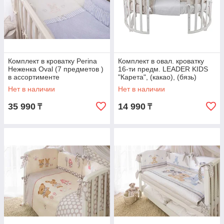
Комплект в кроватку Perina
Комплект в овал. кроватку
Неженка Oval (7 предметов )
16-ти предм. LEADER KIDS
в ассортименте
"Карета", (какао), (бязь)
Нет в наличии
Нет в наличии
35 990
14 990
₸
₸