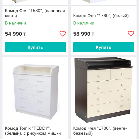
Комод Фея "1580", (слоновая
кость)
Комод Фея "1780", (белый)
В наличии
В наличии
54 990
58 990
₸
₸
Купить
Купить
Комод Tomix "TEDDY",
Комод Фея "1780", (венге-
(белый), с рисунком мишки
бежевый)