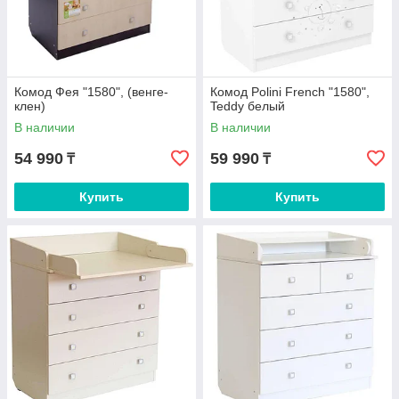
Комод Фея "1580", (венге-
Комод Polini French "1580",
клен)
Teddy белый
В наличии
В наличии
54 990
59 990
₸
₸
Купить
Купить