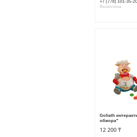
+7 (778) 101-35-2
Валентина
Goliath интерак
обжора"
12 200 ₸