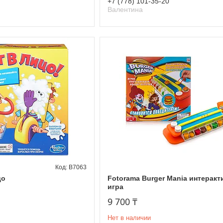
+7 (778) 101-35-20
Валентина
B7063
цо
Fotorama Burger Mania интеракт
игра
9 700 ₸
Нет в наличии