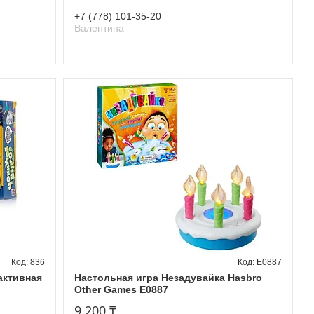
+7 (778) 101-35-20
Валентина
836
E0887
активная
Настольная игра Незадувайка Hasbro
Other Games E0887
9 200 ₸