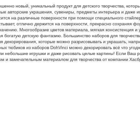
ршенно новый, уникальный продукт для детского творчества, кото
ые авторские украшения, сувениры, предметы интерьера и даже и
осится на различные поверхности при помощи специального стайле
тывает, отлично держится на поверхности, прекрасно сохраняя фо
начению. Многообразие цветов материала, мягкая консистенция и 
я богатую детскую фантазию. Большинство наборов для творчеств
я декорирования, которые можно разрисовывать и украшать, напр
х тюбиков из наборов DohVinci можно декорировать всё что угодно 
ли небольшие игрушки и даже рисовать целые картины! Если Ваш р
ным и замечательным материалом для творчества от компании Хасб