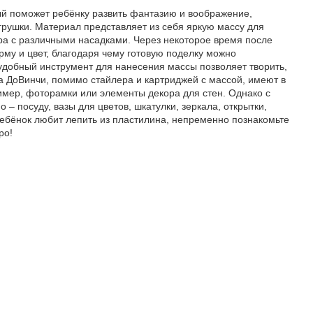
рый поможет ребёнку развить фантазию и воображение,
грушки. Материал представляет из себя яркую массу для
ра с различными насадками. Через некоторое время после
рму и цвет, благодаря чему готовую поделку можно
удобный инструмент для нанесения массы позволяет творить,
а ДоВинчи, помимо стайлера и картриджей с массой, имеют в
имер, фоторамки или элементы декора для стен. Однако с
– посуду, вазы для цветов, шкатулки, зеркала, открытки,
ебёнок любит лепить из пластилина, непременно познакомьте
ро!