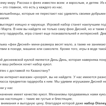
сему миру. Рассказ о феях известен всем: и взрослым, и детям. Из
– это главное, что есть у каждого из нас.
волшебницы, которые не перестают нас удивлять своими добрыми 
магия.
выглядят изящно и чарующе. Игровой набор станет наилучшим под
 Марта. В нем вы найдете не только саму фею Дисней, но и также м
ту гардероба, игра станет еще познавательней и интересней. Де
ьма «феи Дисней» мини-размера весят мало, а также не занимают м
твии в поезде, машине или самолете. Кроме того, игры в воде тако
 диснеевской куклой является Динь-Динь, которая наверняка понрав
и ваш ребенок хочет набор кукол.
iries с доставкой по Казахстану?
ем интернет-магазин «poopsi
»
, вы не найдете. У нас имеются раз
 масса предметов гардероба к ним. Мы удивим игрушками Дисней не
ки у нас
начение имеет качество кукол. Механизмы продаваемых нами кукол 
как настоящие – такие же густые и блестящие;
з внимания и выгодную цену, благодаря которой даже
набор
D
isney