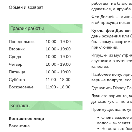
работают на благо в
Обмен и возврат
сдаваться, а дружба 
Феи Дисней – мини-
и ей присуща некая 
График работы
Куклы феи Диснея
день рождения или 8
Понедельник
10:00
19:00
большому ассортимен
приключений.
Вторник
10:00
19:00
Игрушки из мультфил
Среда
10:00
19:00
спутником в путешес
Четверг
10:00
19:00
качества.
Пятница
10:00
19:00
Наиболее популярной
Суббота
11:00
18:00
верные подруги, есл
Воскресенье
11:00
18:00
Где купить Disney Fa
Лучшего варианта, ч
детские куклы, но и
Контакты
Преимущества покуп
Очень важное з
волосы выглядят 
Валентина
Не оставьте бе