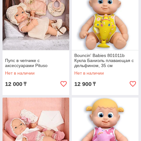
Bouncin' Babies 801011b
Пупс в чепчике с
Кукла Баниэль плавающая с
аксессуарами Pituso
дельфином, 35 см
Нет в наличии
Нет в наличии
12 000
12 900
₸
₸