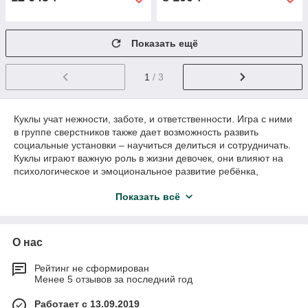
Показать ещё
1
/ 3
Куклы учат нежности, заботе, и ответственности. Игра с ними
в группе сверстников также дает возможность развить
социальные установки – научиться делиться и сотрудничать.
Куклы играют важную роль в жизни девочек, они влияют на
психологическое и эмоциональное развитие ребёнка,
совершенствуют моторику рук, развивают фантазию,
Показать всё
воображение и речевые навыки.
Выбор куклы
Выбор не ограничен, можно выбрать модели наиболее
О нас
подходящие для возраста ребенка, уровня развития и
интересов.
Рейтинг не сформирован
Например:
Менее 5 отзывов за последний год
Пупс
– от самых простых до тех, которые точно
Работает с 13.09.2019