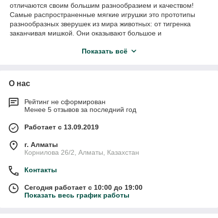
отличаются своим большим разнообразием и качеством!
Самые распространенные мягкие игрушки это прототипы
разнообразных зверушек из мира животных: от тигренка
заканчивая мишкой. Они оказывают большое и
благоприятное влияние на восприятие окружающего мира,
Показать всё
ведь мягкие игрушки окружают всех детей с малых лет.
Внешне приятные и милые игрушки находясь все время
рядом с малышом, становятся лучшими друзьями. Они
вместе играются, развлекаются, придумывают новые игры и
О нас
даже засыпают вместе в обнимку. Таким образом, ребенок
делится с любимой мягкой игрушкой всеми эмоциями и
Рейтинг не сформирован
чувствами. Наверняка, родители небезразлично относятся к
Менее 5 отзывов за последний год
выбору игрушек для своего любимого малыша. Важно
отметить всевозможные свойства и атрибуты той или иной
Работает с 13.09.2019
мягкой игрушки. Главным критерием конечно же является
качество исполнения мягкой игрушки, то есть сюда можно
г. Алматы
Корнилова 26/2, Алматы, Казахстан
отнести материал и набивку. Вместе с тем, существенно
важно чтобы игрушка не деформировалась при стирке,
Контакты
например. Как-никак ребенок очень привыкает к одной
игрушке, и родителям хочется чтобы верный плюшевый друг
Сегодня работает с 10:00 до 19:00
прослужил относительно долго. Так вот всем этим
Показать весь график работы
требованием безусловно отвечают мягкие игрушки Aurora!
Они станут любимыми доброжелателями для вашего