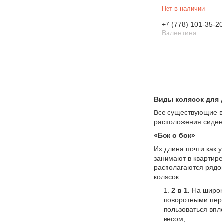
Нет в наличии
+7 (778) 101-35-2
Валентина
Виды колясок для 
Все существующие ви
расположения сиден
«Бок о бок»
Их длина почти как 
занимают в квартир
располагаются рядом
колясок:
2 в 1.
На широк
поворотными пере
пользоваться впл
весом;